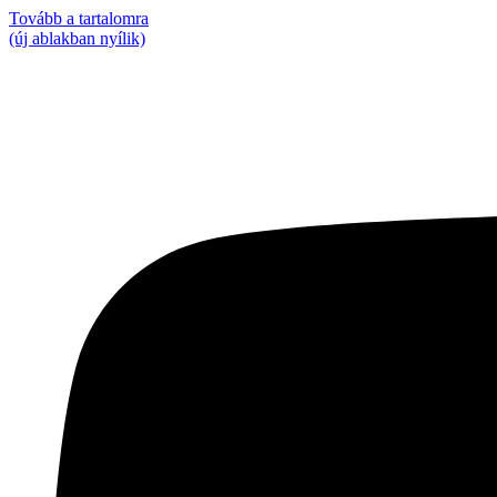
Tovább a tartalomra
(új ablakban nyílik)