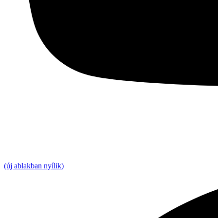
(új ablakban nyílik)