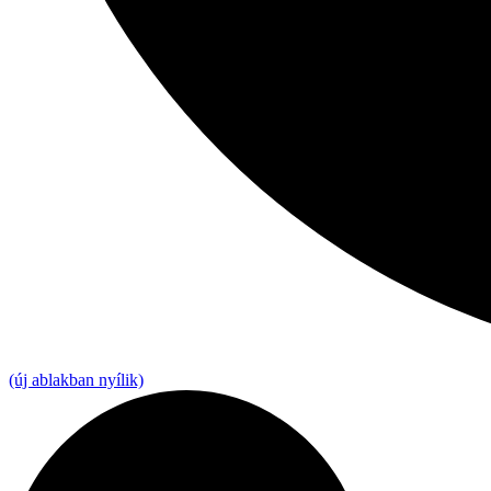
(új ablakban nyílik)