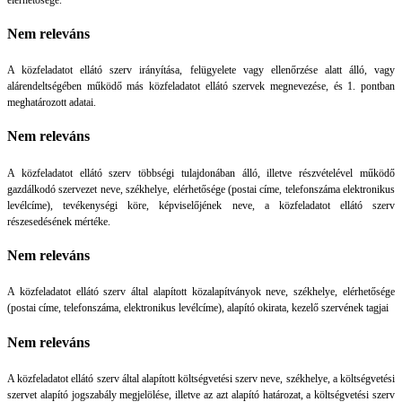
Nem releváns
A közfeladatot ellátó szerv irányítása, felügyelete vagy ellenőrzése alatt álló, vagy
alárendeltségében működő más közfeladatot ellátó szervek megnevezése, és 1. pontban
meghatározott adatai.
Nem releváns
A közfeladatot ellátó szerv többségi tulajdonában álló, illetve részvételével működő
gazdálkodó szervezet neve, székhelye, elérhetősége (postai címe, telefonszáma elektronikus
levélcíme), tevékenységi köre, képviselőjének neve, a közfeladatot ellátó szerv
részesedésének mértéke.
Nem releváns
A közfeladatot ellátó szerv által alapított közalapítványok neve, székhelye, elérhetősége
(postai címe, telefonszáma, elektronikus levélcíme), alapító okirata, kezelő szervének tagjai
Nem releváns
A közfeladatot ellátó szerv által alapított költségvetési szerv neve, székhelye, a költségvetési
szervet alapító jogszabály megjelölése, illetve az azt alapító határozat, a költségvetési szerv