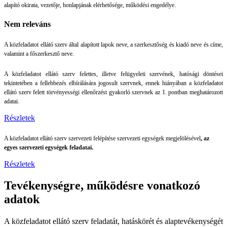
alapító okirata, vezetője, honlapjának elérhetősége, működési engedélye.
Nem releváns
A közfeladatot ellátó szerv által alapított lapok neve, a szerkesztőség és kiadó neve és címe,
valamint a főszerkesztő neve.
A közfeladatot ellátó szerv felettes, illetve felügyeleti szervének, hatósági döntései
tekintetében a fellebbezés elbírálására jogosult szervnek, ennek hiányában a közfeladatot
ellátó szerv felett törvényességi ellenőrzést gyakorló szervnek az 1. pontban meghatározott
adatai.
Részletek
A közfeladatot ellátó szerv szervezeti felépítése szervezeti egységek megjelölésével
,
az
egyes szervezeti egységek feladatai.
Részletek
Tevékenységre, működésre vonatkozó
adatok
A közfeladatot ellátó szerv feladatát, hatáskörét és alaptevékenységét