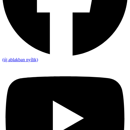
(új ablakban nyílik)