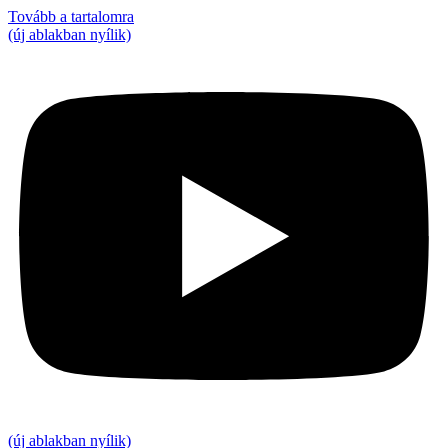
Tovább a tartalomra
(új ablakban nyílik)
(új ablakban nyílik)