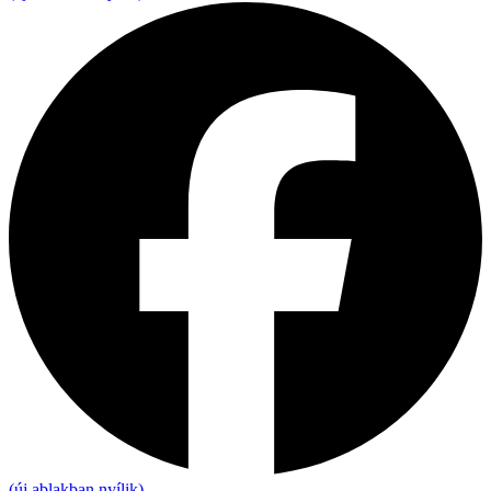
(új ablakban nyílik)