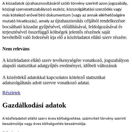
A közadatok újrahasznosításáról szóló törvény szerinti azon jogszabály,
közjogi szervezetszabályozó eszköz, közszolgáltatási szerződés vagy
más kötelező erővel bíró dokumentum (vagy az annak elérhetőségére
újrahasznosítás céljából rendelkezésre
mutató hivatkozás), amely az
bocsátható közadat gyűjtésével, előállításával, feldolgozásával és
terjesztésével összefüggő költségek jelentős részének saját
bevételből való fedezését írja elő a közfeladatot ellátó szerv részére.
Nem releváns
A közfeladatot ellátó szerv tevékenységére vonatkozó, jogszabályon
alapuló statisztikai adatgyűjtés eredményei, időbeli változásuk
A közérdekű adatokkal kapcsolatos kötelező statisztikai
adatszolgáltatás adott szervre vonatkozó adatai.
Részletek
Gazdálkodási adatok
A közfeladatot ellátó szerv
éves költségvetése
, számviteli törvény szerint
beszámolója vagy éves költségvetés beszámolója
.