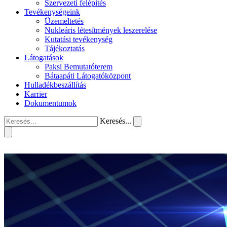
Szervezeti felépítés
Tevékenységeink
Üzemeltetés
Nukleáris létesítmények leszerelése
Kutatási tevékenység
Tájékoztatás
Látogatások
Paksi Bemutatóterem
Bátaapáti Látogatóközpont
Hulladékbeszállítás
Karrier
Dokumentumok
Keresés...