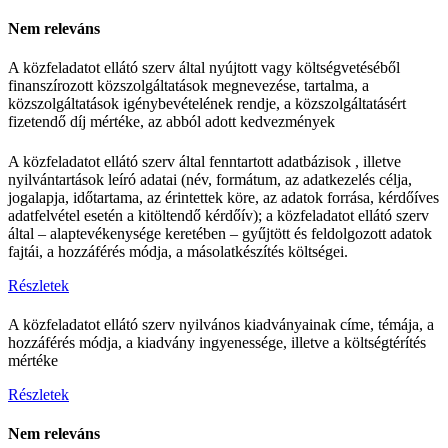
Nem releváns
A közfeladatot ellátó szerv által nyújtott vagy költségvetéséből
finanszírozott közszolgáltatások megnevezése, tartalma, a
közszolgáltatások igénybevételének rendje, a közszolgáltatásért
fizetendő díj mértéke, az abból adott kedvezmények
A közfeladatot ellátó szerv által fenntartott adatbázisok , illetve
nyilvántartások leíró adatai (név, formátum, az adatkezelés célja,
jogalapja, időtartama, az érintettek köre, az adatok forrása, kérdőíves
adatfelvétel esetén a kitöltendő kérdőív); a közfeladatot ellátó szerv
által – alaptevékenysége keretében – gyűjtött és feldolgozott adatok
fajtái, a hozzáférés módja, a másolatkészítés költségei.
Részletek
A közfeladatot ellátó szerv nyilvános kiadványainak címe, témája, a
hozzáférés módja, a kiadvány ingyenessége, illetve a költségtérítés
mértéke
Részletek
Nem releváns