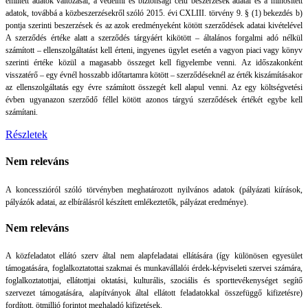
említett adatok változásai, a védelmi és biztonsági célú beszerzések adatai és a minősített
adatok, továbbá a közbeszerzésekről szóló 2015. évi CXLIII. törvény 9. § (1) bekezdés b)
pontja szerinti beszerzések és az azok eredményeként kötött szerződések adatai kivételével
A szerződés értéke alatt a szerződés tárgyáért kikötött – általános forgalmi adó nélkül
számított – ellenszolgáltatást kell érteni, ingyenes ügylet esetén a vagyon piaci vagy könyv
szerinti értéke közül a magasabb összeget kell figyelembe venni. Az időszakonként
visszatérő – egy évnél hosszabb időtartamra kötött – szerződéseknél az érték kiszámításakor
az ellenszolgáltatás egy évre számított összegét kell alapul venni. Az egy költségvetési
évben ugyanazon szerződő féllel kötött azonos tárgyú szerződések értékét egybe kell
számítani.
Részletek
Nem releváns
A koncesszióról szóló törvényben meghatározott nyilvános adatok (pályázati kiírások,
pályázók adatai, az elbírálásról készített emlékeztetők, pályázat eredménye).
Nem releváns
A közfeladatot ellátó szerv által nem alapfeladatai ellátására (így különösen egyesület
támogatására, foglalkoztatottai szakmai és munkavállalói érdek-képviseleti szervei számára,
foglalkoztatottjai, ellátottjai oktatási, kulturális, szociális és sporttevékenységet segítő
szervezet támogatására, alapítványok által ellátott feladatokkal összefüggő kifizetésre)
fordított, ötmillió forintot meghaladó kifizetések.