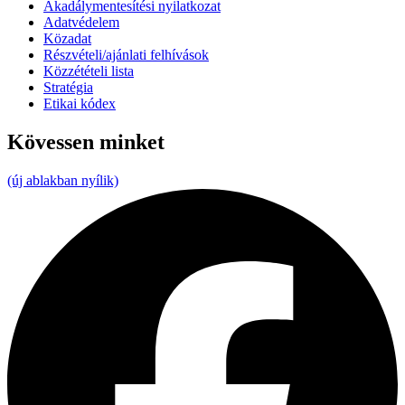
Akadálymentesítési nyilatkozat
Adatvédelem
Közadat
Részvételi/ajánlati felhívások
Közzétételi lista
Stratégia
Etikai kódex
Kövessen minket
(új ablakban nyílik)