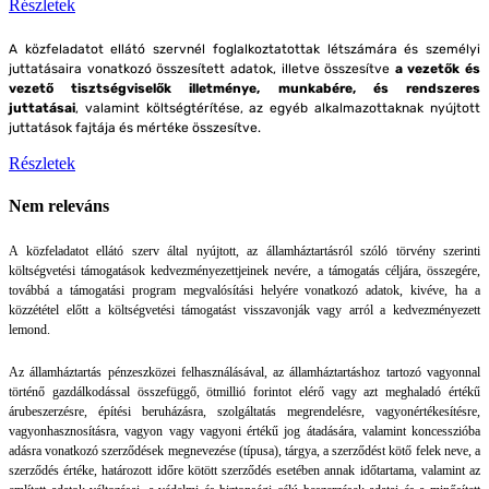
Részletek
A közfeladatot ellátó szervnél foglalkoztatottak létszámára és személyi
juttatásaira vonatkozó összesített adatok, illetve összesítve
a vezetők és
vezető tisztségviselők illetménye, munkabére, és rendszeres
juttatásai
, valamint költségtérítése, az egyéb alkalmazottaknak nyújtott
juttatások fajtája és mértéke összesítve.
Részletek
Nem releváns
A közfeladatot ellátó szerv által nyújtott, az államháztartásról szóló törvény szerinti
költségvetési támogatások kedvezményezettjeinek nevére, a támogatás céljára, összegére,
továbbá a támogatási program megvalósítási helyére vonatkozó adatok, kivéve, ha a
közzététel előtt a költségvetési támogatást visszavonják vagy arról a kedvezményezett
lemond.
Az államháztartás pénzeszközei felhasználásával, az államháztartáshoz tartozó vagyonnal
történő gazdálkodással összefüggő, ötmillió forintot elérő vagy azt meghaladó értékű
árubeszerzésre, építési beruházásra, szolgáltatás megrendelésre, vagyonértékesítésre,
vagyonhasznosításra, vagyon vagy vagyoni értékű jog átadására, valamint koncesszióba
adásra vonatkozó szerződések megnevezése (típusa), tárgya, a szerződést kötő felek neve, a
szerződés értéke, határozott időre kötött szerződés esetében annak időtartama, valamint az