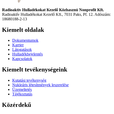
Radioaktív Hulladékokat Kezelő Közhasznú Nonprofit Kft.
Radioaktív Hulladékokat Kezelő Kft., 7031 Paks, Pf. 12. Adószám:
18680188-2-13
Kiemelt oldalak
Dokumentumok
Karrier
Látogatások
Hulladékbejelentés
Kapcsolatok
Kiemelt tevékenységeink
Kutatási tevékenység
Nukleáris létesítmények leszerelése
Üzemeltetés
Tájékoztatás
Közérdekű