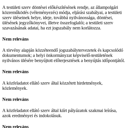
A testületi szerv döntései előkészítésének rendje, az állampolgári
közreműködés (véleményezés) módja, eljárási szabályai, a testületi
szerv üléseinek helye, ideje, továbbá nyilvánossága, döntései,
ülésének jegyzőkönyvei, illetve összefoglalói; a testületi szerv
szavazásának adatai, ha ezt jogszabály nem korlátozza.
Nem releváns
A törvény alapján közzéteendő jogszabálytervezetek és kapcsolódó
dokumentumok; a helyi önkormányzat képviselő-testületének
nyilvános ülésére benyújtott előterjesztések a benyújtás időpontjától.
Nem releváns
A közfeladatot ellátó szerv által közzétett hirdetmények,
közlemények.
Nem releváns
A közfeladatot ellátó szerv által kiírt pályázatok szakmai leírása,
azok eredményei és indokolásuk.
Nem releváns