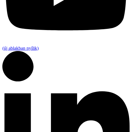
(új ablakban nyílik)