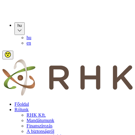
hu
hu
en
Főoldal
Rólunk
RHK Kft.
Mandátumunk
Finanszírozás
A biztonságról