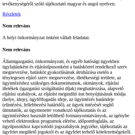
tevékenységéről szóló tájékoztató magyar és angol nyelven.
Részletek
Nem releváns
A helyi önkormányzat önként vállalt feladatai.
Nem releváns
Államigazgatási, önkormányzati, és egyéb hatósági ügyekben
ügyfajtánként és eljárástípusonként a hatáskörrel rendelkező szerv
megnevezése, hatáskör gyakorlásának átruházása esetén a
ténylegesen eljáró szerv megnevezése, illetékességi területe, az
ügyintézéshez szükséges dokumentumok, okmányok, eljárási
illetékek (igazgatási szolgáltatási díjak) meghatározása, alapvető
eljárási szabályok, az eljárást megindító irat benyújtásának módja
(helye, ideje), ügyfélfogadás ideje, az ügyintézés határideje
(elintézési, fellebbezési határidő), az ügyek intézését segítő
útmutatók, az ügymenetre vonatkozó tájékoztatás és az
ügyintézéshez használt letölthető formanyomtatványok, az igénybe
vehető elektronikus programok elérése, időpontfoglalás, az
ügytípusokhoz kapcsolódó jogszabályok jegyzéke, tájékoztatás az
ügyfelet megillető jogokról és az ügyfelet terhelő kötelezettségekről.