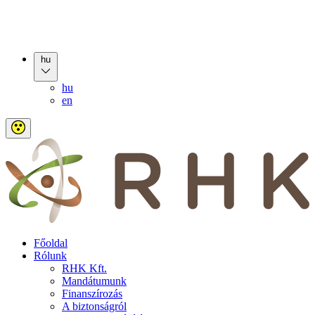
hu
hu
en
Főoldal
Rólunk
RHK Kft.
Mandátumunk
Finanszírozás
A biztonságról