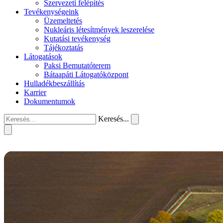
Szervezeti felépítés
Tevékenységeink
Üzemeltetés
Nukleáris létesítmények leszerelése
Kutatási tevékenység
Tájékoztatás
Látogatások
Paksi Bemutatóterem
Bátaapáti Látogatóközpont
Hulladékbeszállítás
Karrier
Dokumentumok
Keresés...