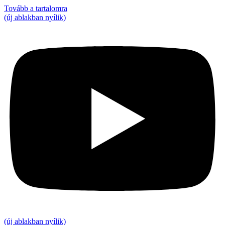
Tovább a tartalomra
(új ablakban nyílik)
(új ablakban nyílik)