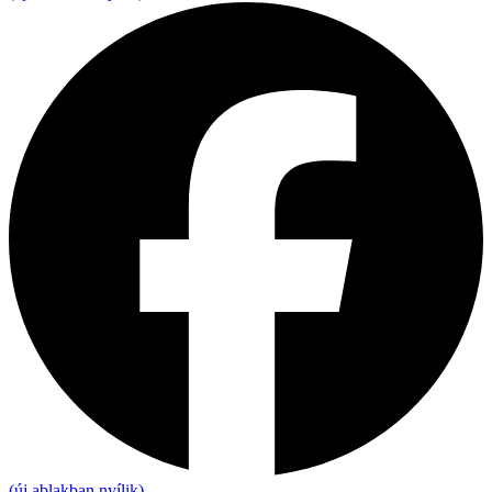
(új ablakban nyílik)