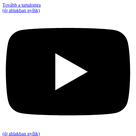
Tovább a tartalomra
(új ablakban nyílik)
(új ablakban nyílik)