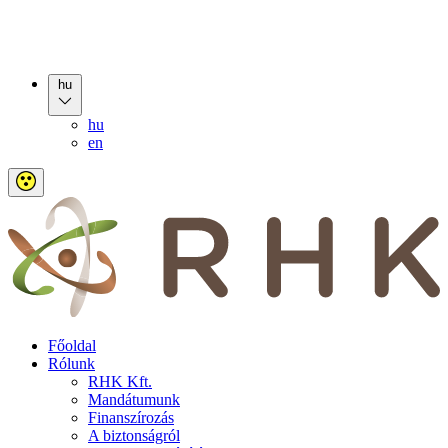
hu
hu
en
Főoldal
Rólunk
RHK Kft.
Mandátumunk
Finanszírozás
A biztonságról