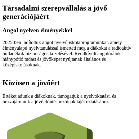
Társadalmi szerepvállalás a jövő
generációjáért
Angol nyelven élményekkel
2025-ben indítottuk angol nyelvű iskolaprogramunkat, amely
élményalapú nyelvtanulással ismerteti meg a diákokat a radioaktív
hulladékok biztonságos kezelésével. Rendkívüli angolóráink
hiánypótló tudást és jövőképet nyújtanak általános és
középiskolásoknak.
Közösen a jövőért
Értéket adunk a diákoknak, támogatjuk a nyelvoktatást, és
hozzájárulunk a jövő döntéshozóinak tájékoztatásához.