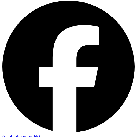
(új ablakban nyílik)