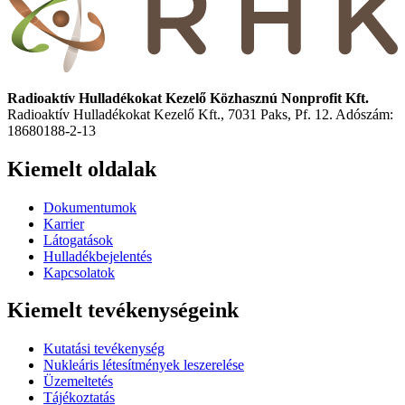
Radioaktív Hulladékokat Kezelő Közhasznú Nonprofit Kft.
Radioaktív Hulladékokat Kezelő Kft., 7031 Paks, Pf. 12. Adószám:
18680188-2-13
Kiemelt oldalak
Dokumentumok
Karrier
Látogatások
Hulladékbejelentés
Kapcsolatok
Kiemelt tevékenységeink
Kutatási tevékenység
Nukleáris létesítmények leszerelése
Üzemeltetés
Tájékoztatás