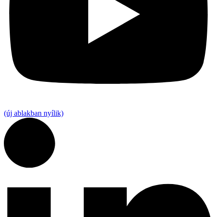
(új ablakban nyílik)