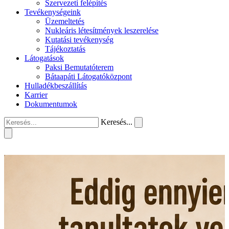
Szervezeti felépítés
Tevékenységeink
Üzemeltetés
Nukleáris létesítmények leszerelése
Kutatási tevékenység
Tájékoztatás
Látogatások
Paksi Bemutatóterem
Bátaapáti Látogatóközpont
Hulladékbeszállítás
Karrier
Dokumentumok
Keresés...