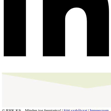
© RHK Kft. - Minden jog fenntartva! |
Süti szabályzat
|
Impresszum