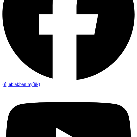
(új ablakban nyílik)