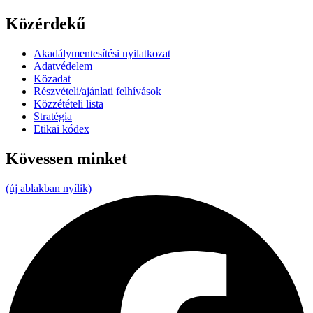
Közérdekű
Akadálymentesítési nyilatkozat
Adatvédelem
Közadat
Részvételi/ajánlati felhívások
Közzétételi lista
Stratégia
Etikai kódex
Kövessen minket
(új ablakban nyílik)