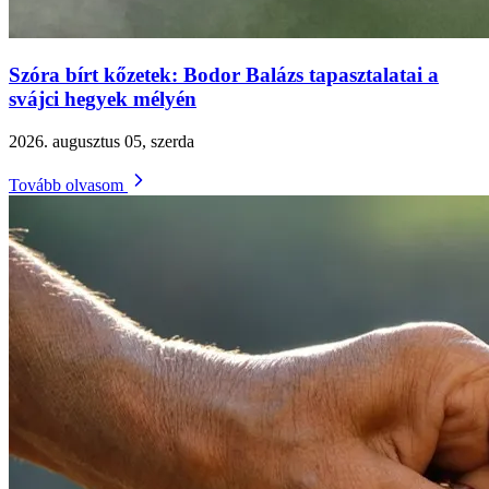
Szóra bírt kőzetek: Bodor Balázs tapasztalatai a
svájci hegyek mélyén
2026. augusztus 05, szerda
Tovább olvasom