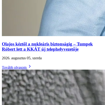
Olajos kéztől a nukleáris biztonságig – Tumpek
Róbert lett a KKÁT új telephelyvezetője
2026. augusztus 05, szerda
Tovább olvasom