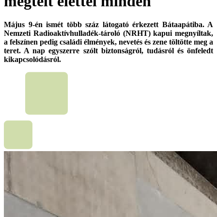
megtelt élettel minden
Május 9-én ismét több száz látogató érkezett Bátaapátiba. A
Nemzeti Radioaktívhulladék-tároló (NRHT) kapui megnyíltak,
a felszínen pedig családi élmények, nevetés és zene töltötte meg a
teret. A nap egyszerre szólt biztonságról, tudásról és önfeledt
kikapcsolódásról.