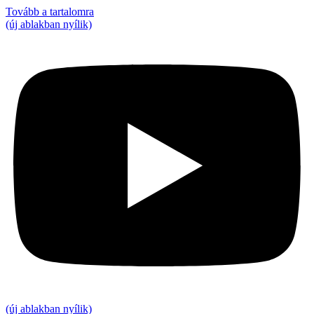
Tovább a tartalomra
(új ablakban nyílik)
(új ablakban nyílik)