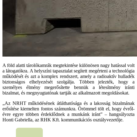
A föld alatti tárolókamrák megtekintése különösen nagy hatással volt
a látogatókra. A helyszíni tapasztalat segített megérteni a technológia
működését és azt a komplex rendszert, amely a radioaktív hulladék
biztonságos elhelyezését szolgálja. Többen jelezték, hogy a
személyes élmény megerősítette bennük a létesítmény iránti
bizalmat, és megnyugtatónak tartják az alkalmazott megoldásokat.
„Az NRHT működésének átláthatósága és a lakosság bizalmának
erősítése kiemelten fontos számunkra. Örömmel tölt el, hogy évről-
évre egyre többen érdeklődnek a munkánk iránt” – hangsúlyozta
Honti Gabriella, az RHK Kft. kommunikációs osztályvezetője.