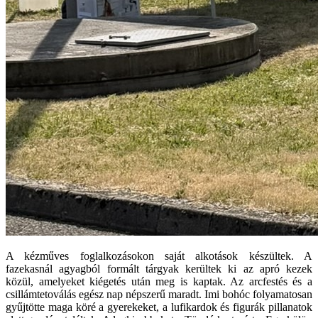
A kézműves foglalkozásokon saját alkotások készültek. A
fazekasnál agyagból formált tárgyak kerültek ki az apró kezek
közül, amelyeket kiégetés után meg is kaptak. Az arcfestés és a
csillámtetoválás egész nap népszerű maradt. Imi bohóc folyamatosan
gyűjtötte maga köré a gyerekeket, a lufikardok és figurák pillanatok