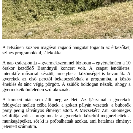
A felszínen közben magával ragadó hangulat fogadta az érkezőket,
színes programokkal, játékokkal.
A nap csúcspontja – gyermekszemmel biztosan – egyértelműen a 10
órakor kezdődő Brandnyúl koncert volt. A csapat lendületes,
interaktív műsorral készült, amelybe a közönséget is bevonták. A
gyerekek az első perctől bekapcsolódtak a programba, a közös
éneklés és tánc végig pörgött. A szülők boldogan nézték, ahogy a
gyermekeik önfeleden szórakoznak.
A koncert után sem állt meg az élet. Az íjászatnál a gyerekek
felügyelet mellett célba lőttek, a gokart pályán vezettek, a buborék
party pedig látványos élményt adott. A Mecsekérc Zrt. különleges
színfoltja volt a programnak: a gyerekek közelről megnézhették a
munkagépeiket, sőt ki is próbálhatták azokat, ami hatalmas élményt
jelentett számukra.