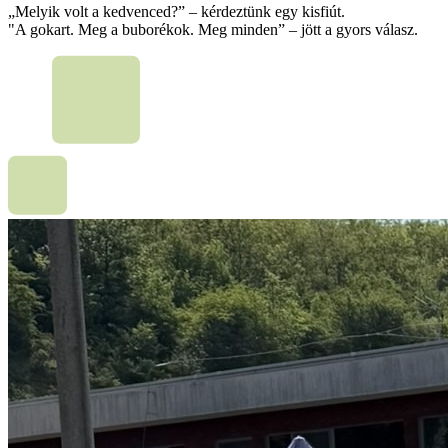
„Melyik volt a kedvenced?” – kérdeztünk egy kisfiút.
"A gokart. Meg a buborékok. Meg minden” – jött a gyors válasz.