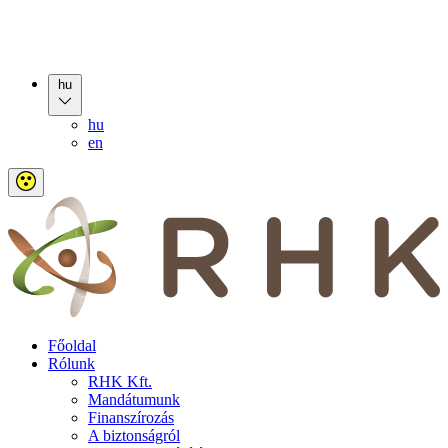
hu
hu
en
Főoldal
Rólunk
RHK Kft.
Mandátumunk
Finanszírozás
A biztonságról