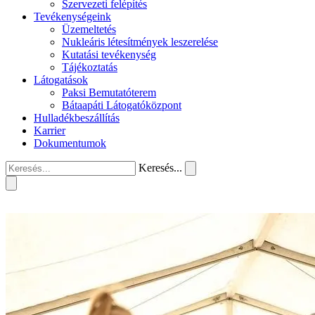
Szervezeti felépítés
Tevékenységeink
Üzemeltetés
Nukleáris létesítmények leszerelése
Kutatási tevékenység
Tájékoztatás
Látogatások
Paksi Bemutatóterem
Bátaapáti Látogatóközpont
Hulladékbeszállítás
Karrier
Dokumentumok
Keresés...