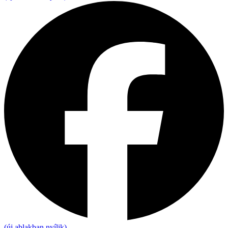
(új ablakban nyílik)