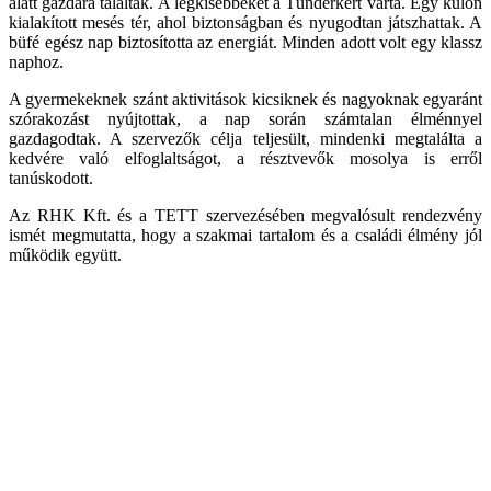
alatt gazdára találtak. A legkisebbeket a Tündérkert várta. Egy külön
kialakított mesés tér, ahol biztonságban és nyugodtan játszhattak. A
büfé egész nap biztosította az energiát. Minden adott volt egy klassz
naphoz.
A gyermekeknek szánt aktivitások kicsiknek és nagyoknak egyaránt
szórakozást nyújtottak, a nap során számtalan élménnyel
gazdagodtak. A szervezők célja teljesült, mindenki megtalálta a
kedvére való elfoglaltságot, a résztvevők mosolya is erről
tanúskodott.
Az RHK Kft. és a TETT szervezésében megvalósult rendezvény
ismét megmutatta, hogy a szakmai tartalom és a családi élmény jól
működik együtt.