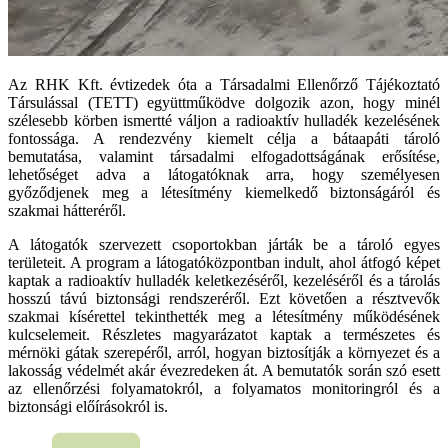
Az RHK Kft. évtizedek óta a Társadalmi Ellenőrző Tájékoztató
Társulással (TETT) együttműködve dolgozik azon, hogy minél
szélesebb körben ismertté váljon a radioaktív hulladék kezelésének
fontossága. A rendezvény kiemelt célja a bátaapáti tároló
bemutatása, valamint társadalmi elfogadottságának erősítése,
lehetőséget adva a látogatóknak arra, hogy személyesen
győződjenek meg a létesítmény kiemelkedő biztonságáról és
szakmai hátteréről.
A látogatók szervezett csoportokban járták be a tároló egyes
területeit. A program a látogatóközpontban indult, ahol átfogó képet
kaptak a radioaktív hulladék keletkezéséről, kezeléséről és a tárolás
hosszú távú biztonsági rendszeréről. Ezt követően a résztvevők
szakmai kísérettel tekinthették meg a létesítmény működésének
kulcselemeit. Részletes magyarázatot kaptak a természetes és
mérnöki gátak szerepéről, arról, hogyan biztosítják a környezet és a
lakosság védelmét akár évezredeken át. A bemutatók során szó esett
az ellenőrzési folyamatokról, a folyamatos monitoringról és a
biztonsági előírásokról is.